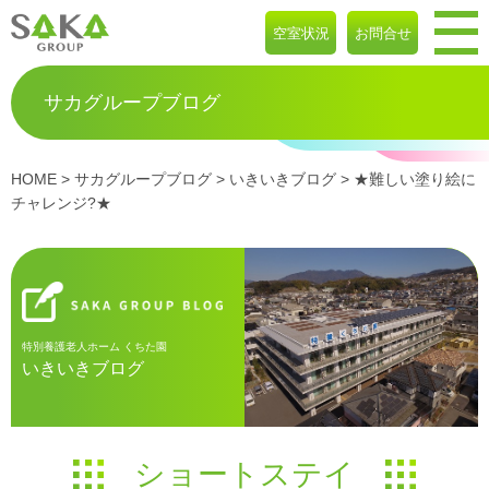
空室状況
お問合せ
サカグループブログ
HOME
>
サカグループブログ
>
いきいきブログ
> ★難しい塗り絵に
チャレンジ?★
特別養護老人ホーム くちた園
いきいきブログ
ショートステイ